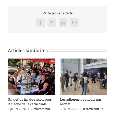
Partagez cet article
Facebook
X
LinkedIn
Email
Articles similaires
s
Un déj’ de fin de saison sous
Les adhérents conquis par
A
la flèche de la cathédrale
Monet
q
6 juillet 2026
|
0 commentaire
3 juillet 2026
|
0 commentaire
1