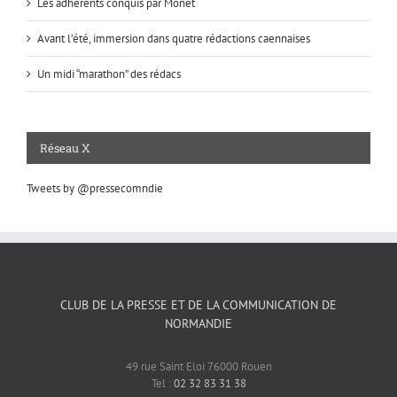
Les adhérents conquis par Monet
Avant l’été, immersion dans quatre rédactions caennaises
Un midi “marathon” des rédacs
Réseau X
Tweets by @pressecomndie
CLUB DE LA PRESSE ET DE LA COMMUNICATION DE
NORMANDIE
49 rue Saint Eloi 76000 Rouen
Tel :
02 32 83 31 38