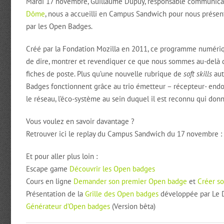
Mardi 17 novembre, Guillaume Dupuy, responsable communic
Dôme
, nous a accueilli en Campus Sandwich pour nous présen
par les Open Badges.
Créé par la Fondation Mozilla en 2011, ce programme numér
de dire, montrer et revendiquer ce que nous sommes au-delà 
fiches de poste. Plus qu’une nouvelle rubrique de
soft skills
aut
Badges fonctionnent grâce au trio émetteur – récepteur- endoss
le réseau, l’éco-système au sein duquel il est reconnu qui do
Vous voulez en savoir davantage ?
Retrouver ici le replay du Campus Sandwich du 17 novembre :
Et pour aller plus loin :
Escape game
Découvrir les Open badges
Cours en ligne
Demander son premier Open badge
et
Créer s
Présentation de la
Grille des Open badges
développée par Le 
Générateur d’Open badges
(Version bêta)