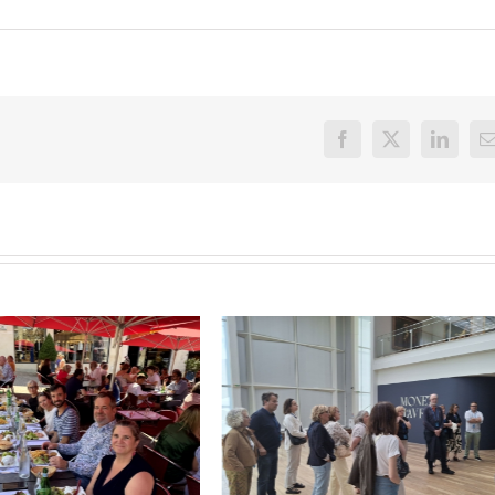
Facebook
X
LinkedI
E