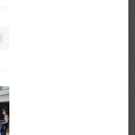
n
mail