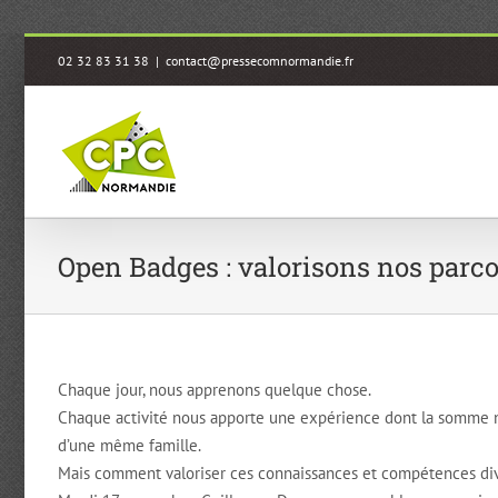
Passer
02 32 83 31 38
|
contact@pressecomnormandie.fr
au
contenu
Open Badges : valorisons nos parco
Chaque jour, nous apprenons quelque chose.
Chaque activité nous apporte une expérience dont la somme n
d’une même famille.
Mais comment valoriser ces connaissances et compétences di