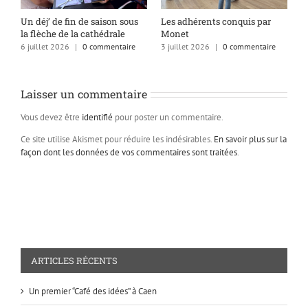
s
Un déj’ de fin de saison sous
Les adhérents conquis par
A
la flèche de la cathédrale
Monet
q
6 juillet 2026
|
0 commentaire
3 juillet 2026
|
0 commentaire
1
Laisser un commentaire
Vous devez être
identifié
pour poster un commentaire.
Ce site utilise Akismet pour réduire les indésirables.
En savoir plus sur la
façon dont les données de vos commentaires sont traitées
.
ARTICLES RÉCENTS
Un premier “Café des idées” à Caen