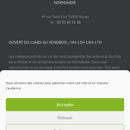
NORMANDIE
49 rue Saint Eloi 76000 Rouen
Tel :
02 32 83 31 38
OUVERT DU LUNDI AU VENDREDI / 9H-13H 14H-17H
Les contenus publiés sur ce site sont la propriété des auteurs et du Club
de la Presse et de la Communication de Normandie. Seuls une
reproduction et un stockage à des fins privées sont autorisés. Tout autre
usage est soumis à autorisation préalable et expresse de l'éditeur.
Nous utilisons des cookies pour optimiser notre site web et en mesurer
l'audience.
Accepter
Mentions légales
⎪
Politique de confidentialité
⎪
Cookies
⎪
Contact
Refuser
Facebook
X
LinkedIn
Rss