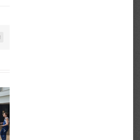
n
mail