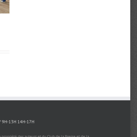
Avant l’été, immersion dans quatre
Un premier “Caf
rédactions caennaises
15 juillet 2026
|
1 juillet 2026
|
0 commentaire
/ 9H-13H 14H-17H
a propriété des auteurs et du Club de la Presse et de la