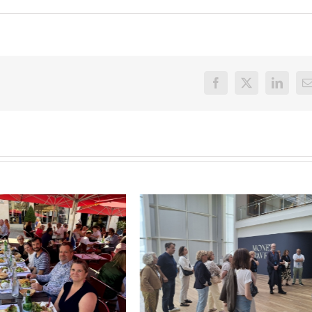
Facebook
X
LinkedI
E