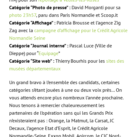
Catégorie “Photo de presse” :
David Morganti pour sa
photo 23h57
, paru dans Paris Normandie et Scoop.it
Catégorie “Affichage” :
Patricia Brousse et l’agence Zig
Zag avec la
campagne d’affichage pour le Crédit Agricole
Normandie Seine
Catégorie “Journal interne” :
Pascal Luce (Ville de
Dieppe) pour “
Equipage
”
Catégorie “Site web” :
Thierry Bourhis pour les
sites des
musées départementaux
Un grand bravo à l’ensemble des candidats, certaines
catégories s’étant jouées à une ou deux voix près… On
vous attends encore plus nombreux l’année prochaine.
Nous tenons à remercier chaleureusement les
partenaires de l’opération sans qui les Grands Prix
n’existeraient pas : Orange, la Matmut, la Carsat, JC
Decaux, l’agence Etat d’Esprit, le Crédit Agricole
Normandie-Seine, Exxon Mobil, Agircom, le CIC Nord-