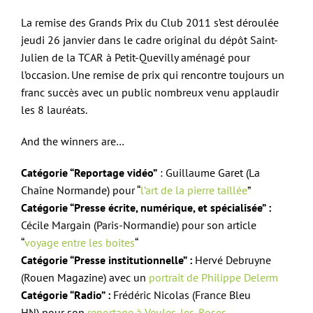
La remise des Grands Prix du Club 2011 s’est déroulée
jeudi 26 janvier dans le cadre original du dépôt Saint-
Julien de la TCAR à Petit-Quevilly aménagé pour
l’occasion. Une remise de prix qui rencontre toujours un
franc succès avec un public nombreux venu applaudir
les 8 lauréats.
And the winners are…
Catégorie “Reportage vidéo”
: Guillaume Garet (La
Chaîne Normande) pour “
l’art de la pierre taillée
”
Catégorie “Presse écrite, numérique, et spécialisée” :
Cécile Margain (Paris-Normandie) pour son article
“
voyage entre les boites
“
Catégorie “Presse institutionnelle” :
Hervé Debruyne
(Rouen Magazine) avec un
portrait de Philippe Delerm
Catégorie “Radio” :
Frédéric Nicolas (France Bleu
HN) pour son
reportage à Veules-les-Roses