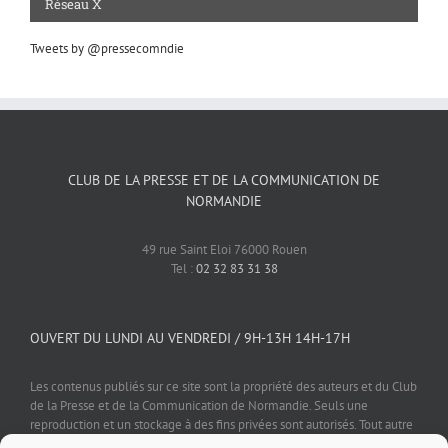
Réseau X
Tweets by @pressecomndie
CLUB DE LA PRESSE ET DE LA COMMUNICATION DE
NORMANDIE
49 rue Saint Eloi 76000 Rouen
Tel :
02 32 83 31 38
OUVERT DU LUNDI AU VENDREDI / 9H-13H 14H-17H
Les contenus publiés sur ce site sont la propriété des auteurs et du Club
de la Presse et de la Communication de Normandie. Seuls une
reproduction et un stockage à des fins privées sont autorisés. Tout autre
usage est soumis à autorisation préalable et expresse de l'éditeur.