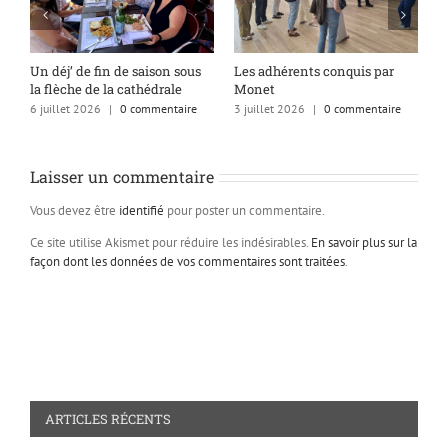
s
Un déj’ de fin de saison sous
Les adhérents conquis par
A
la flèche de la cathédrale
Monet
q
6 juillet 2026
|
0 commentaire
3 juillet 2026
|
0 commentaire
1
Laisser un commentaire
Vous devez être
identifié
pour poster un commentaire.
Ce site utilise Akismet pour réduire les indésirables.
En savoir plus sur la
façon dont les données de vos commentaires sont traitées
.
ARTICLES RÉCENTS