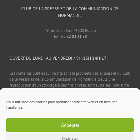
CLUB DE LA PRESSE ET DE LA COMMUNICATION DE
NORMANDIE
49 rue Saint Eloi 76000 Rouen
Tel :
02 32 83 31 38
OUVERT DU LUNDI AU VENDREDI / 9H-13H 14H-17H
Les contenus publiés sur ce site sont la propriété des auteurs et du Club
de la Presse et de la Communication de Normandie. Seuls une
reproduction et un stockage à des fins privées sont autorisés. Tout autre
usage est soumis à autorisation préalable et expresse de l'éditeur.
Nous utilisons des cookies pour optimiser notre site web et en mesurer
l'audience.
Accepter
Mentions légales
⎪
Politique de confidentialité
⎪
Cookies
⎪
Contact
Refuser