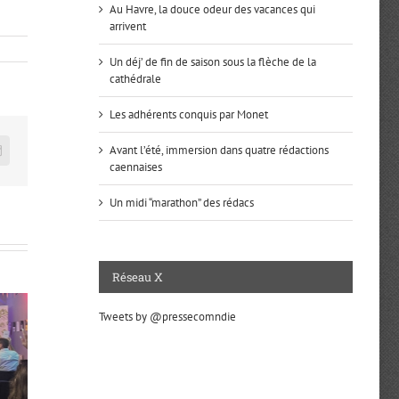
Au Havre, la douce odeur des vacances qui
arrivent
Un déj’ de fin de saison sous la flèche de la
cathédrale
Les adhérents conquis par Monet
Avant l’été, immersion dans quatre rédactions
n
mail
caennaises
Un midi “marathon” des rédacs
Réseau X
Tweets by @pressecomndie