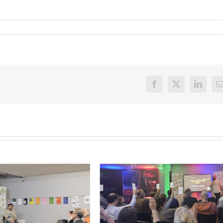
Facebook
X
LinkedI
E