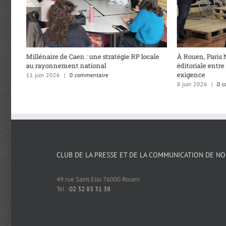
Millénaire de Caen : une stratégie RP locale
À Rouen, Paris 
au rayonnement national
éditoriale entre
exigence
11 juin 2026
|
0 commentaire
8 juin 2026
|
0 c
CLUB DE LA PRESSE ET DE LA COMMUNICATION DE N
49 rue Saint Eloi 76000 Rouen
Tel :
02 32 83 31 38