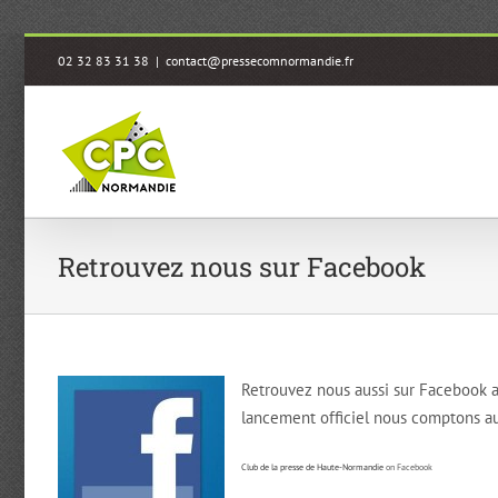
Passer
02 32 83 31 38
|
contact@pressecomnormandie.fr
au
contenu
Retrouvez nous sur Facebook
Retrouvez nous aussi sur Facebook a
lancement officiel nous comptons auj
Club de la presse de Haute-Normandie
on Facebook