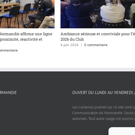
Normandie affirme une ligne
Ambiance sérieuse et conviviale pour l’
 proximité, réactivité et
2026 du Club
4 juin 2026
|
0 commentaire
ommentaire
ORMANDIE
OUVERT DU LUNDI AU VENDREDI 
Les contenus publiés sur ce site sont l
Communication de Normandie. Seuls un
autorisés. Tout autre usage est soumis 