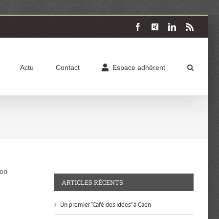
Facebook
X
LinkedIn
Rss
Actu
Contact
Espace adhérent
son
ARTICLES RÉCENTS
Un premier “Café des idées” à Caen