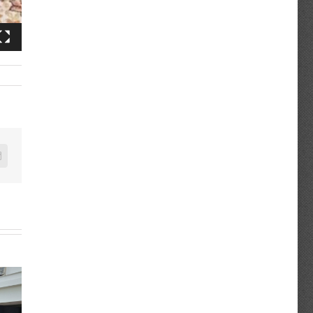
n
mail