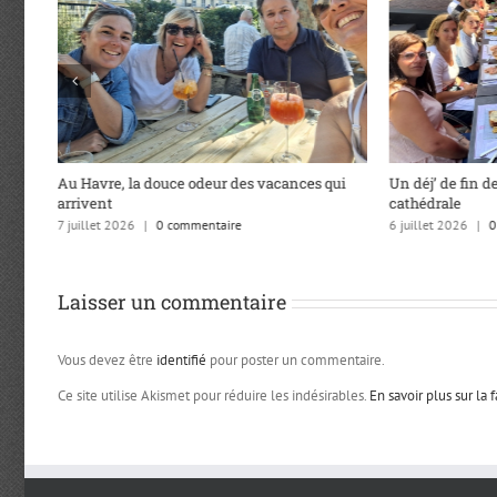
qui
Un déj’ de fin de saison sous la flèche de la
Les adhérents 
cathédrale
3 juillet 2026
|
0
6 juillet 2026
|
0 commentaire
Laisser un commentaire
Vous devez être
identifié
pour poster un commentaire.
Ce site utilise Akismet pour réduire les indésirables.
En savoir plus sur la