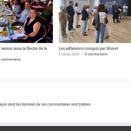
conquis par Monet
Avant l’été, immersion dans quatre
rédactions caennaises
 commentaire
1 juillet 2026
|
0 commentaire
 façon dont les données de vos commentaires sont traitées
.