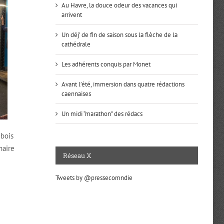
Au Havre, la douce odeur des vacances qui
arrivent
Un déj’ de fin de saison sous la flèche de la
cathédrale
Les adhérents conquis par Monet
Avant l’été, immersion dans quatre rédactions
caennaises
Un midi “marathon” des rédacs
ubois
naire
Réseau X
Tweets by @pressecomndie