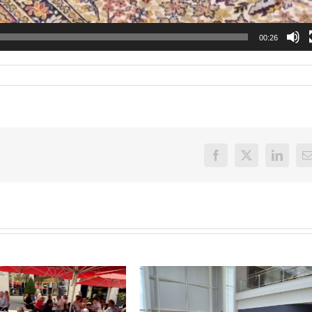
00:26
Facebook
X
LinkedI
E