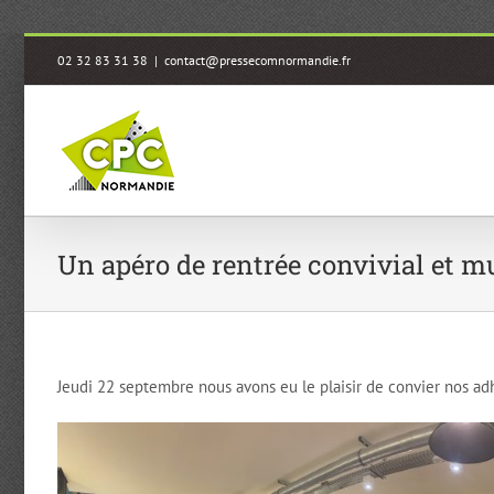
Passer
02 32 83 31 38
|
contact@pressecomnormandie.fr
au
contenu
Un apéro de rentrée convivial et m
Jeudi 22 septembre nous avons eu le plaisir de convier nos ad