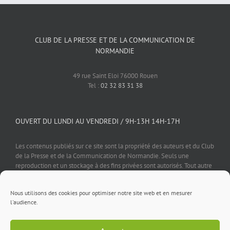
CLUB DE LA PRESSE ET DE LA COMMUNICATION DE
NORMANDIE
49 rue Saint Eloi 76000 Rouen
Tel :
02 32 83 31 38
OUVERT DU LUNDI AU VENDREDI / 9H-13H 14H-17H
Les contenus publiés sur ce site sont la propriété des auteurs et du Club
de la Presse et de la Communication de Normandie. Seuls une
reproduction et un stockage à des fins privées sont autorisés. Tout autre
usage est soumis à autorisation préalable et expresse de l'éditeur.
Nous utilisons des cookies pour optimiser notre site web et en mesurer
l'audience.