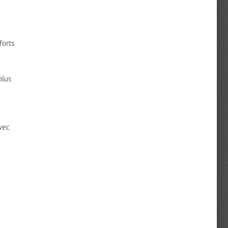
forts
plus
vec