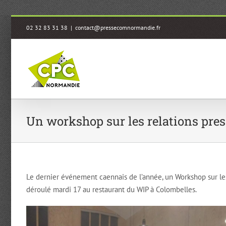
Passer
02 32 83 31 38
|
contact@pressecomnormandie.fr
au
contenu
Un workshop sur les relations pres
Le dernier événement caennais de l’année, un Workshop sur les
déroulé mardi 17 au restaurant du WIP à Colombelles.