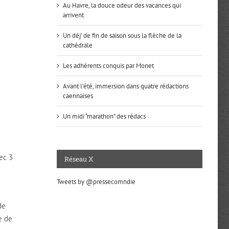
Au Havre, la douce odeur des vacances qui
arrivent
Un déj’ de fin de saison sous la flèche de la
cathédrale
Les adhérents conquis par Monet
Avant l’été, immersion dans quatre rédactions
caennaises
Un midi “marathon” des rédacs
ec 3
Réseau X
Tweets by @pressecomndie
de
e de