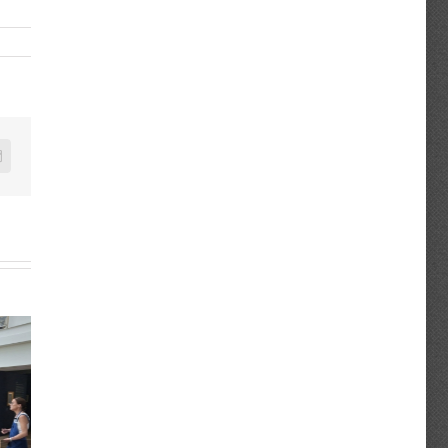
n
mail