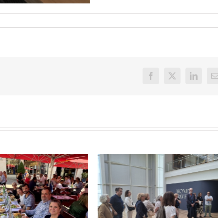
Facebook
X
LinkedI
E