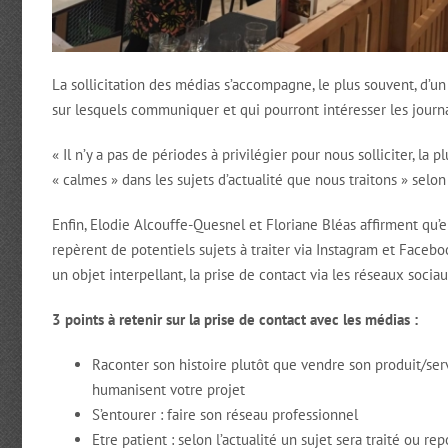
La sollicitation des médias s’accompagne, le plus souvent, d’u
sur lesquels communiquer et qui pourront intéresser les journa
« Il n’y a pas de périodes à privilégier pour nous solliciter, 
« calmes » dans les sujets d’actualité que nous traitons » selon
Enfin, Elodie Alcouffe-Quesnel et Floriane Bléas affirment qu’e
repèrent de potentiels sujets à traiter via Instagram et Face
un objet interpellant, la prise de contact via les réseaux socia
3 points à retenir sur la prise de contact avec les médias :
Raconter son histoire plutôt que vendre son produit/ser
humanisent votre projet
S’entourer : faire son réseau professionnel
Etre patient : selon l’actualité un sujet sera traité ou re